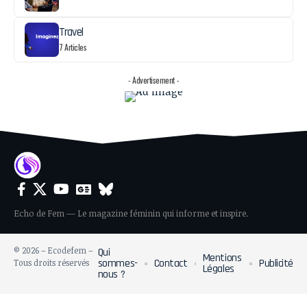
Travel
7 Articles
- Advertisement -
Echo de Fem — Le magazine féminin qui informe et inspire.
© 2026 – Ecodefem –
Qui
Mentions
sommes-
Contact
Publicité
Tous droits réservés
Légales
nous ?